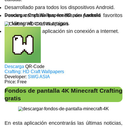
Desarrollado para todos los dispositivos Android.
Puedes compartir tus fondos de pantalla favoritos
Descargar Craft Wallpapers HD para Android
de Minecraft con tus amigos.
Puede utilizar la aplicación sin conexión a Internet.
Descarga
QR-Code
Crafting: HD Craft Wallpapers
Developer:
SWG ASIA
Price:
Free
Fondos de pantalla 4K Minecraft Crafting
gratis
En esta aplicación encontrarás las últimas noticias,