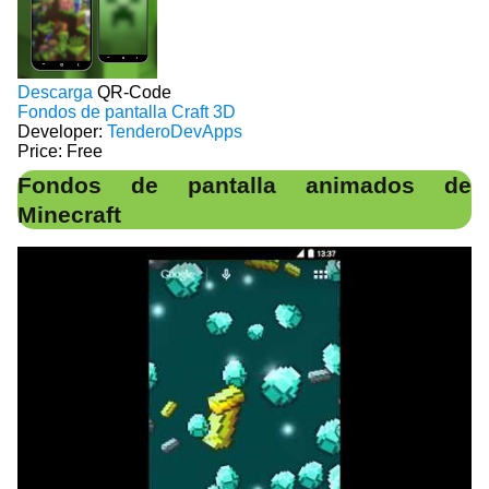
Descarga
QR-Code
Fondos de pantalla Craft 3D
Developer:
TenderoDevApps
Price:
Free
Fondos de pantalla animados de
Minecraft