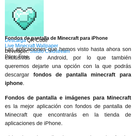
Fondos de pantalla de Minecraft para iPhone
Descarga
QR-Code
Live Minecraft Wallpaper
Las aplicaciones que hemos visto hasta ahora son
Developer:
Studio Coldstream
Price:
Free
exclusivas de Android, por lo que también
queremos dejarte una opción con la que podrás
descargar
fondos de pantalla minecraft para
iphone
.
Fondos de pantalla e imágenes para Minecraft
es la mejor aplicación con fondos de pantalla de
Minecraft que encontrarás en la tienda de
aplicaciones de iPhone.