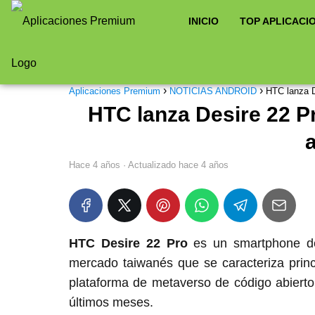
INICIO
TOP APLICACI
Aplicaciones Premium
NOTICIAS ANDROID
HTC lanza D
HTC lanza Desire 22 Pr
hace 4 años
· Actualizado hace 4 años
HTC Desire 22 Pro
es un smartphone de 
mercado taiwanés que se caracteriza princ
plataforma de metaverso de código abierto 
últimos meses.